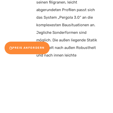
seinen filigranen, leicht
abgerundeten Profilen passt sich
das System „Pergola 3.0“ an die
komplexesten Bausituationen an.
Jegliche Sonderformen sind
möglich. Die außen liegende Statik
vermittelt nach außen Robustheit
PREIS ANFORDERN
und nach innen leichte
Transparenz und Eleganz durch
glatte Unterseiten.
Farbe &
Finden Sie immer den richtigen
Verglasung
Ton. Wählen Sie aus einer Fülle
von Farben die passende.